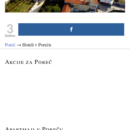
3
Delitev
Poreč
→
Hoteli v Poreču
Akcije za Poreč
Apartmaji v Poreču