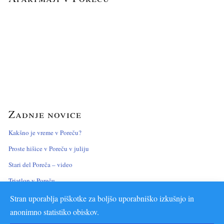
Zadnje novice
Kakšno je vreme v Poreču?
Proste hišice v Poreču v juliju
Stari del Poreča – video
Triatlon v Poreču
Apartmaji Vila Marinela
Stran uporablja piškotke za boljšo uporabniško izkušnjo in
anonimno statistiko obiskov.